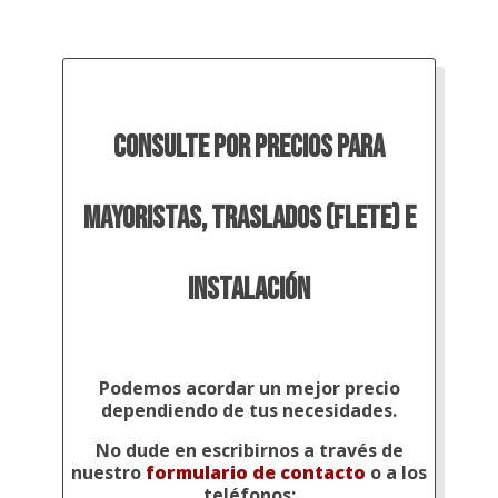
grano
en
tres
tonos,
aplicaciones
Consulte por precios para
en
grano
de
mayoristas, traslados (flete) e
color
amarillo,
rojo
instalación
y
gris
cantidad
Podemos acordar un mejor precio
dependiendo de tus necesidades.
No dude en escribirnos a través de
nuestro
formulario de contacto
o a los
teléfonos: