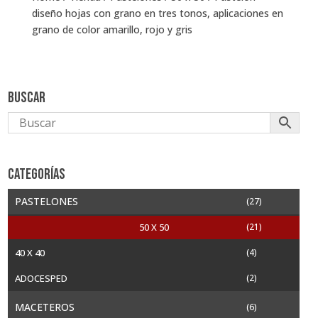
diseño hojas con grano en tres tonos, aplicaciones en
grano de color amarillo, rojo y gris
Buscar
Categorías
PASTELONES
(27)
50 X 50
(21)
40 X 40
(4)
ADOCESPED
(2)
MACETEROS
(6)